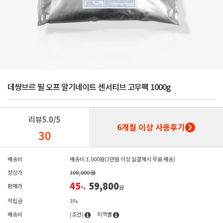
데쌍브르 필 오프 알기네이트 센서티브 고무팩 1000g
리뷰
5.0/5
6개월 이상 사용후기
30
배송비
배송비 3,000원(3만원 이상 실결제시 무료 배송)
정상가
108,000 원
45
59,800
판매가
%
원
적립금
3%
배송비
(조건)
지역별