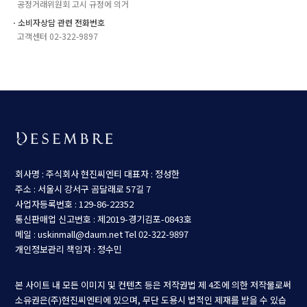
공정거래위원회 고시 규정에 의거
ㆍ소비자상담 관련 전화번호
고객센터 02-322-9897
회사명 : 주식회사 현진씨엔티
대표자 : 정성한
주소 : 서울시 강서구 곰달래로 57길 7
사업자등록번호 : 129-86-22352
통신판매업 신고번호 : 제2019-경기김포-0843호
메일 : uskinmall@daum.net
Tel 02-322-9897
개인정보관리 책임자 : 정수민
본 사이트 내 모든 이미지 및 컨텐츠 등은 저작권법 제 4조에 의한 저작물로써
소유권은(주)현진씨엔티에 있으며, 무단 도용시 법적인 제재를 받을 수 있습