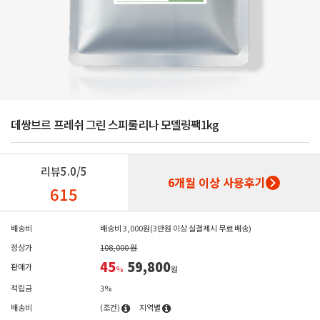
데쌍브르 프레쉬 그린 스피룰리나 모델링팩1kg
리뷰
5.0/5
6개월 이상 사용후기
615
배송비
배송비 3,000원(3만원 이상 실결제시 무료 배송)
정상가
108,000 원
45
59,800
판매가
%
원
적립금
3%
배송비
(조건)
지역별