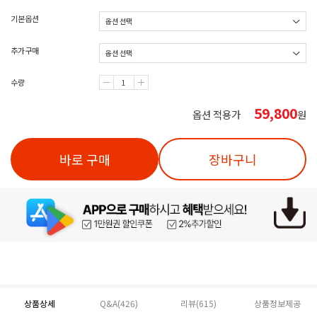
기본옵션
추가구매
수량
59,800
옵션 적용가
원
바로 구매
장바구니
상품상세
Q&A(426)
리뷰(
615
)
상품정보제공