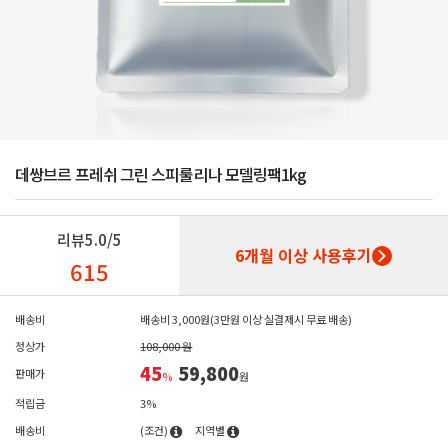
데쌍브르 프레쉬 그린 스피룰리나 모델링팩1kg
리뷰
5.0/5
6개월 이상 사용후기
615
배송비
배송비 3,000원(3만원 이상 실결제시 무료 배송)
정상가
108,000 원
45
59,800
판매가
%
원
적립금
3%
배송비
(조건)
지역별