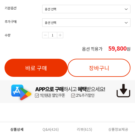
기본옵션
추가구매
수량
59,800
옵션 적용가
원
바로 구매
장바구니
상품상세
Q&A(426)
리뷰(
615
)
상품정보제공