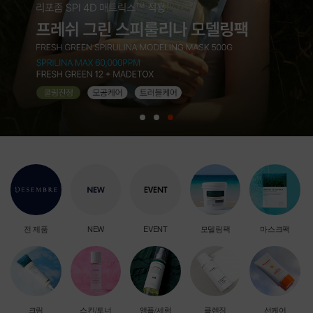
전 제품
NEW
EVENT
모델링팩
마스크팩
크림
스킨/토너
앰플/세럼
클렌징
선케어