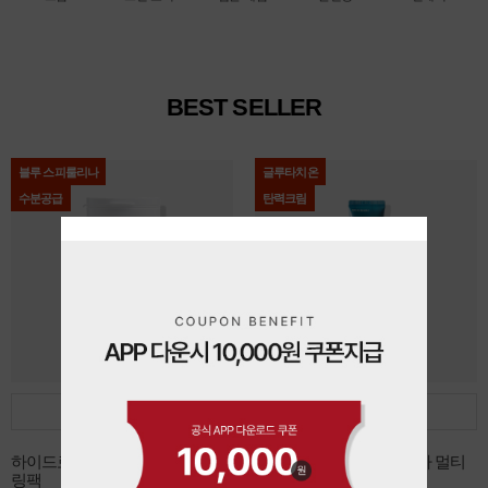
BEST SELLER
블루 스피룰리나
글루타치온
수분공급
탄력크림
담기
담기
하이드로 블루 스피룰리나 모델
데쌍브르 글루타치온 시카 멀티
링팩
리페어 크림 30ml