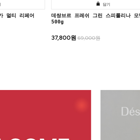
기
담기
카 멀티 리페어
데쌍브르 프레쉬 그린 스피룰리나 모
500g
37,800원
69,000원