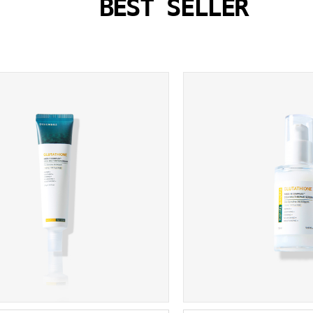
BEST SELLER
글루타치온
피부결개선