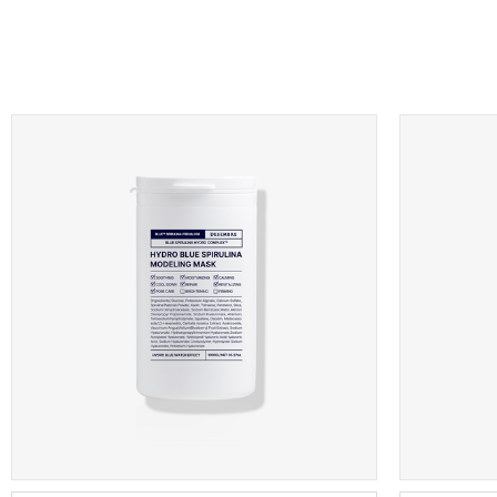
블루 스피룰리나
글루타치온
수분공급
탄력크림