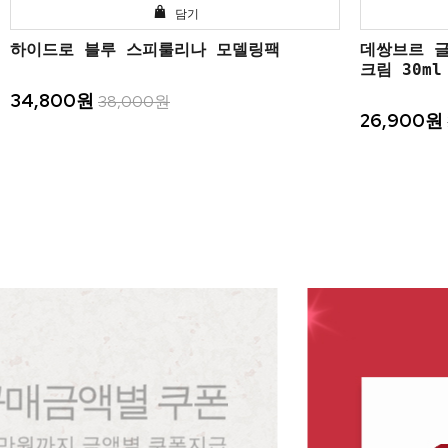
담기
하이드로 블루 스피룰리나 모델링팩
데쌍브르 
크림 30ml
34,800원
38,000원
26,900원
금액별 쿠폰
까지 금액별 쿠폰지급