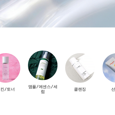
앰플/에센스/세
킨/토너
클렌징
럼