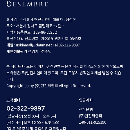
회사명 : 주식회사 현진씨엔티
대표자 : 정성한
주소 : 서울시 강서구 곰달래로 57길 7
사업자등록번호 : 129-86-22352
통신판매업 신고번호 : 제2019-경기김포-0843호
메일 : uskinmall@daum.net
Tel 02-322-9897
개인정보관리 책임자 : 정수민
본 사이트 내 모든 이미지 및 컨텐츠 등은 저작권법 제 4조에 의한 저작물로써
소유권은(주)현진씨엔티에 있으며, 무단 도용시 법적인 제재를 받을 수 있습
니다.
Copyright (c) by (주)현진씨엔티 All right Reserved.
고객센터
입금계좌
02-322-9897
신한은행
(주)현진씨엔티
[상담시간] 오전 09시 ~ 오후 5시
140-011-915390
[점심시간] 오후 12:00 ~ 오후 1:00
[휴 무 일] 주말 및 공휴일은 휴무입니다.