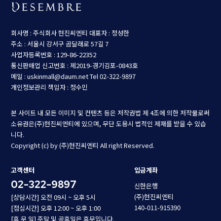
회사명 : 주식회사 현진씨엔티
대표자 : 정성한
주소 : 서울시 강서구 곰달래로 57길 7
사업자등록번호 : 129-86-22352
통신판매업 신고번호 : 제2019-경기김포-0843호
메일 : uskinmall@daum.net
Tel 02-322-9897
개인정보관리 책임자 : 정수민
본 사이트 내 모든 이미지 및 컨텐츠 등은 저작권법 제 4조에 의한 저작물로써
소유권은(주)현진씨엔티에 있으며, 무단 도용시 법적인 제재를 받을 수 있습
니다.
Copyright (c) by (주)현진씨엔티 All right Reserved.
고객센터
입금계좌
02-322-9897
신한은행
(주)현진씨엔티
[상담시간] 오전 09시 ~ 오후 5시
140-011-915390
[점심시간] 오후 12:00 ~ 오후 1:00
[휴 무 일] 주말 및 공휴일은 휴무입니다.