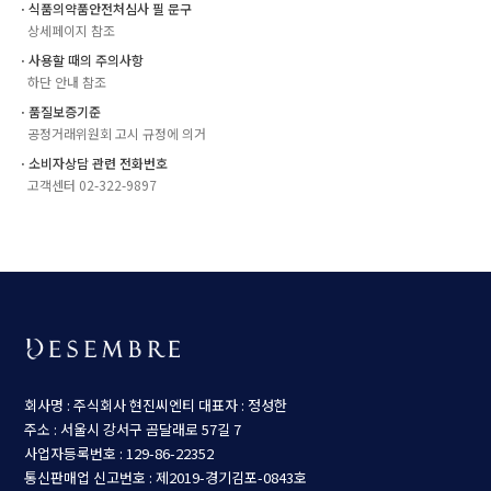
ㆍ식품의약품안전처심사 필 문구
상세페이지 참조
ㆍ사용할 때의 주의사항
하단 안내 참조
ㆍ품질보증기준
공정거래위원회 고시 규정에 의거
ㆍ소비자상담 관련 전화번호
고객센터 02-322-9897
회사명 : 주식회사 현진씨엔티
대표자 : 정성한
주소 : 서울시 강서구 곰달래로 57길 7
사업자등록번호 : 129-86-22352
통신판매업 신고번호 : 제2019-경기김포-0843호