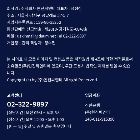
회사명 : 주식회사 현진씨엔티
대표자 : 정성한
주소 : 서울시 강서구 곰달래로 57길 7
사업자등록번호 : 129-86-22352
통신판매업 신고번호 : 제2019-경기김포-0843호
메일 : uskinmall@daum.net
Tel 02-322-9897
개인정보관리 책임자 : 정수민
본 사이트 내 모든 이미지 및 컨텐츠 등은 저작권법 제 4조에 의한 저작물로써
소유권은(주)현진씨엔티에 있으며, 무단 도용시 법적인 제재를 받을 수 있습
니다.
Copyright (c) by (주)현진씨엔티 All right Reserved.
고객센터
입금계좌
02-322-9897
신한은행
(주)현진씨엔티
[상담시간] 오전 09시 ~ 오후 5시
140-011-915390
[점심시간] 오후 12:00 ~ 오후 1:00
[휴 무 일] 주말 및 공휴일은 휴무입니다.