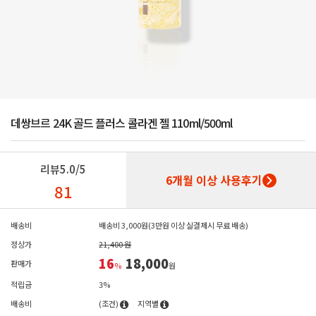
데쌍브르 24K 골드 플러스 콜라겐 젤 110ml/500ml
리뷰
5.0/5
6개월 이상 사용후기
81
배송비
배송비 3,000원(3만원 이상 실결제시 무료 배송)
정상가
21,400 원
16
18,000
판매가
%
원
적립금
3%
배송비
(조건)
지역별