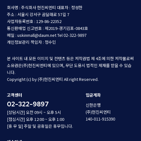
회사명 : 주식회사 현진씨엔티
대표자 : 정성한
주소 : 서울시 강서구 곰달래로 57길 7
사업자등록번호 : 129-86-22352
통신판매업 신고번호 : 제2019-경기김포-0843호
메일 : uskinmall@daum.net
Tel 02-322-9897
개인정보관리 책임자 : 정수민
본 사이트 내 모든 이미지 및 컨텐츠 등은 저작권법 제 4조에 의한 저작물로써
소유권은(주)현진씨엔티에 있으며, 무단 도용시 법적인 제재를 받을 수 있습
니다.
Copyright (c) by (주)현진씨엔티 All right Reserved.
고객센터
입금계좌
02-322-9897
신한은행
(주)현진씨엔티
[상담시간] 오전 09시 ~ 오후 5시
140-011-915390
[점심시간] 오후 12:00 ~ 오후 1:00
[휴 무 일] 주말 및 공휴일은 휴무입니다.