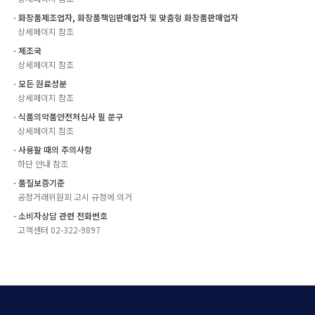
ㆍ화장품제조업자, 화장품책임판매업자 및 맞춤형 화장품판매업자
상세페이지 참조
ㆍ제조국
상세페이지 참조
ㆍ모든 원료성분
상세페이지 참조
ㆍ식품의약품안전처심사 필 문구
상세페이지 참조
ㆍ사용할 때의 주의사항
하단 안내 참조
ㆍ품질보증기준
공정거래위원회 고시 규정에 의거
ㆍ소비자상담 관련 전화번호
고객센터 02-322-9897