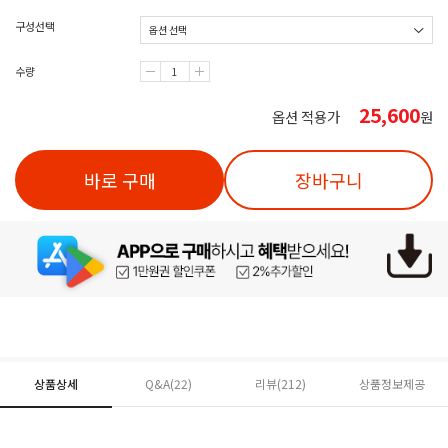
구성선택
수량
25,600
옵션 적용가
원
바로 구매
장바구니
상품상세
Q&A(22)
리뷰(
212
)
상품정보제공