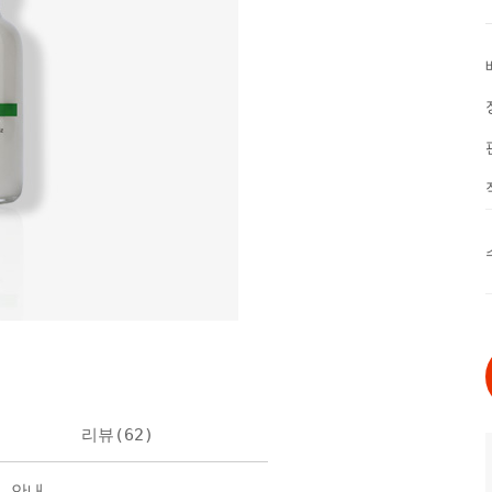
리뷰(
62
)
불 안내