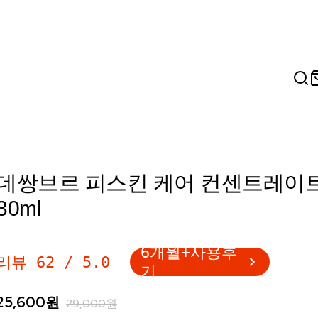
데쌍브르 피스킨 케어 컨센트레이
30ml
6개월+사용후
리뷰
62
/
5.0
기
25,600
원
29,000
원