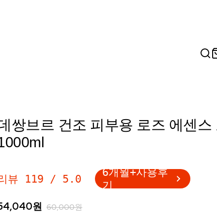
데쌍브르 건조 피부용 로즈 에센스
1000ml
6개월+사용후
리뷰
119
/
5.0
기
54,040
원
60,000
원