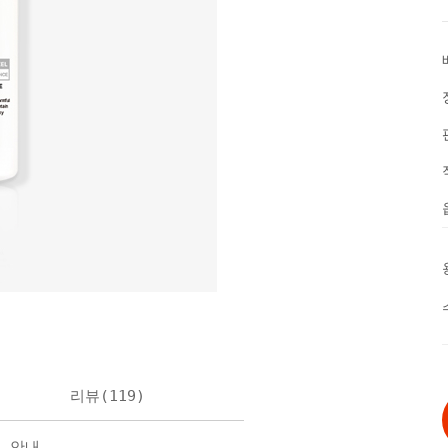
리뷰(
119
)
불 안내