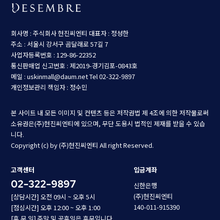
회사명 : 주식회사 현진씨엔티
대표자 : 정성한
주소 : 서울시 강서구 곰달래로 57길 7
사업자등록번호 : 129-86-22352
통신판매업 신고번호 : 제2019-경기김포-0843호
메일 : uskinmall@daum.net
Tel 02-322-9897
개인정보관리 책임자 : 정수민
본 사이트 내 모든 이미지 및 컨텐츠 등은 저작권법 제 4조에 의한 저작물로써
소유권은(주)현진씨엔티에 있으며, 무단 도용시 법적인 제재를 받을 수 있습
니다.
Copyright (c) by (주)현진씨엔티 All right Reserved.
고객센터
입금계좌
02-322-9897
신한은행
(주)현진씨엔티
[상담시간] 오전 09시 ~ 오후 5시
140-011-915390
[점심시간] 오후 12:00 ~ 오후 1:00
[휴 무 일] 주말 및 공휴일은 휴무입니다.