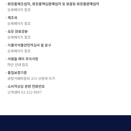
ㆍ화장품제조업자, 화장품책임판매업자 및 맞춤형 화장품판매업자
상세페이지 참조
ㆍ제조국
상세페이지 참조
ㆍ모든 원료성분
상세페이지 참조
ㆍ식품의약품안전처심사 필 문구
상세페이지 참조
ㆍ사용할 때의 주의사항
하단 안내 참조
ㆍ품질보증기준
공정거래위원회 고시 규정에 의거
ㆍ소비자상담 관련 전화번호
고객센터 02-322-9897