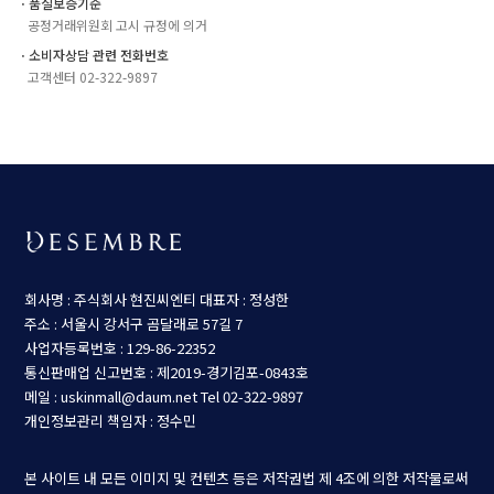
ㆍ품질보증기준
공정거래위원회 고시 규정에 의거
ㆍ소비자상담 관련 전화번호
고객센터 02-322-9897
회사명 : 주식회사 현진씨엔티
대표자 : 정성한
주소 : 서울시 강서구 곰달래로 57길 7
사업자등록번호 : 129-86-22352
통신판매업 신고번호 : 제2019-경기김포-0843호
메일 : uskinmall@daum.net
Tel 02-322-9897
개인정보관리 책임자 : 정수민
본 사이트 내 모든 이미지 및 컨텐츠 등은 저작권법 제 4조에 의한 저작물로써