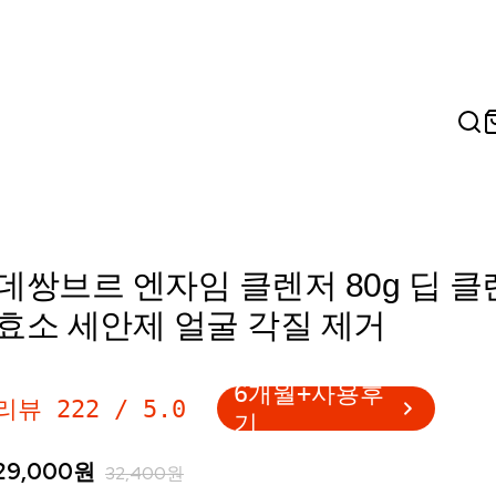
데쌍브르 엔자임 클렌저 80g 딥 
효소 세안제 얼굴 각질 제거
6개월+사용후
리뷰
222
/
5.0
기
29,000
원
32,400
원