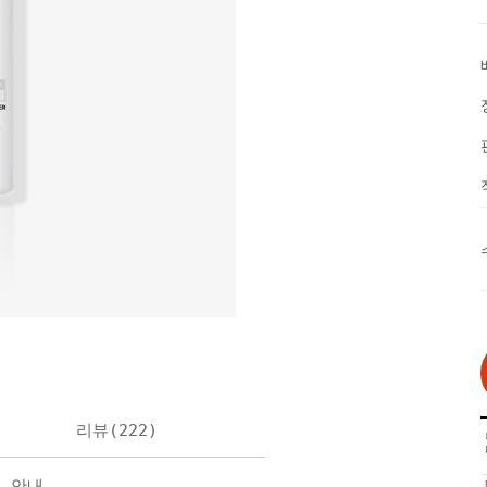
리뷰(
222
)
불 안내