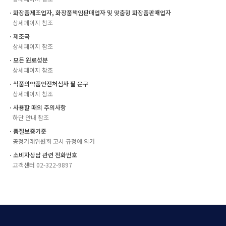
ㆍ화장품제조업자, 화장품책임판매업자 및 맞춤형 화장품판매업자
상세페이지 참조
ㆍ제조국
상세페이지 참조
ㆍ모든 원료성분
상세페이지 참조
ㆍ식품의약품안전처심사 필 문구
상세페이지 참조
ㆍ사용할 때의 주의사항
하단 안내 참조
ㆍ품질보증기준
공정거래위원회 고시 규정에 의거
ㆍ소비자상담 관련 전화번호
고객센터 02-322-9897