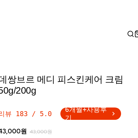
데쌍브르 메디 피스킨케어 크림
50g/200g
6개월+사용후
리뷰
183
/
5.0
기
43,000
원
43,000
원