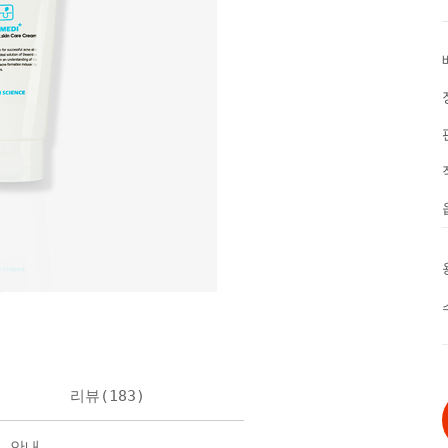
리뷰(
183
)
불 안내