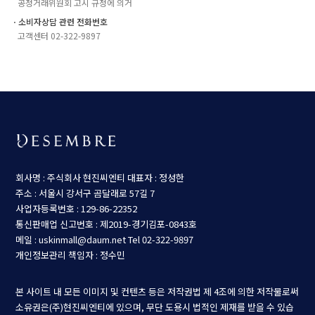
공정거래위원회 고시 규정에 의거
ㆍ소비자상담 관련 전화번호
고객센터 02-322-9897
회사명 : 주식회사 현진씨엔티
대표자 : 정성한
주소 : 서울시 강서구 곰달래로 57길 7
사업자등록번호 : 129-86-22352
통신판매업 신고번호 : 제2019-경기김포-0843호
메일 : uskinmall@daum.net
Tel 02-322-9897
개인정보관리 책임자 : 정수민
본 사이트 내 모든 이미지 및 컨텐츠 등은 저작권법 제 4조에 의한 저작물로써
소유권은(주)현진씨엔티에 있으며, 무단 도용시 법적인 제재를 받을 수 있습