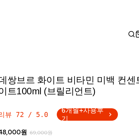
데쌍브르 화이트 비타민 미백 컨센
이트100ml (브릴리언트)
6개월+사용후
리뷰
72
/
5.0
기
48,000
원
69,000
원