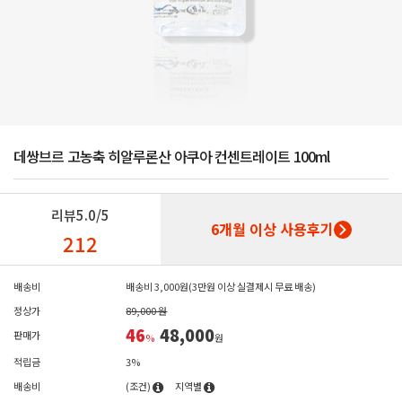
데쌍브르 고농축 히알루론산 아쿠아 컨센트레이트 100ml
리뷰
5.0/5
6개월 이상 사용후기
212
배송비
배송비 3,000원(3만원 이상 실결제시 무료 배송)
정상가
89,000 원
46
48,000
판매가
%
원
적립금
3%
배송비
(조건)
지역별