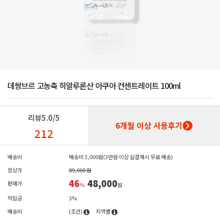
데쌍브르 고농축 히알루론산 아쿠아 컨센트레이트 100ml
리뷰
5.0/5
6개월 이상 사용후기
212
배송비
배송비 3,000원(3만원 이상 실결제시 무료 배송)
정상가
89,000 원
46
48,000
판매가
%
원
적립금
3%
배송비
(조건)
지역별