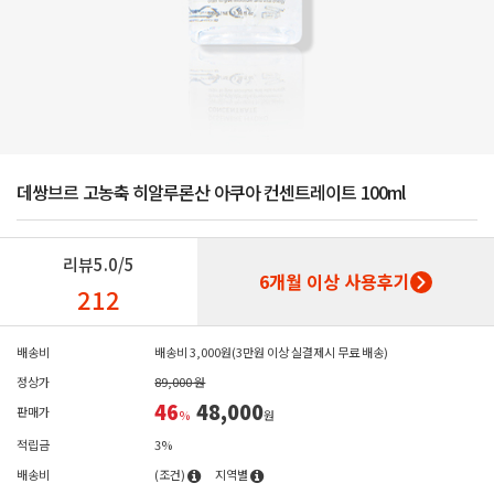
데쌍브르 고농축 히알루론산 아쿠아 컨센트레이트 100ml
리뷰
5.0/5
6개월 이상 사용후기
212
배송비
배송비 3,000원(3만원 이상 실결제시 무료 배송)
정상가
89,000 원
46
48,000
판매가
%
원
적립금
3%
배송비
(조건)
지역별