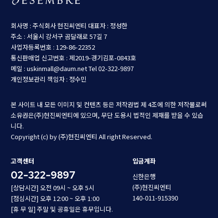
회사명 : 주식회사 현진씨엔티
대표자 : 정성한
주소 : 서울시 강서구 곰달래로 57길 7
사업자등록번호 : 129-86-22352
통신판매업 신고번호 : 제2019-경기김포-0843호
메일 : uskinmall@daum.net
Tel 02-322-9897
개인정보관리 책임자 : 정수민
본 사이트 내 모든 이미지 및 컨텐츠 등은 저작권법 제 4조에 의한 저작물로써
소유권은(주)현진씨엔티에 있으며, 무단 도용시 법적인 제재를 받을 수 있습
니다.
Copyright (c) by (주)현진씨엔티 All right Reserved.
고객센터
입금계좌
02-322-9897
신한은행
(주)현진씨엔티
[상담시간] 오전 09시 ~ 오후 5시
140-011-915390
[점심시간] 오후 12:00 ~ 오후 1:00
[휴 무 일] 주말 및 공휴일은 휴무입니다.