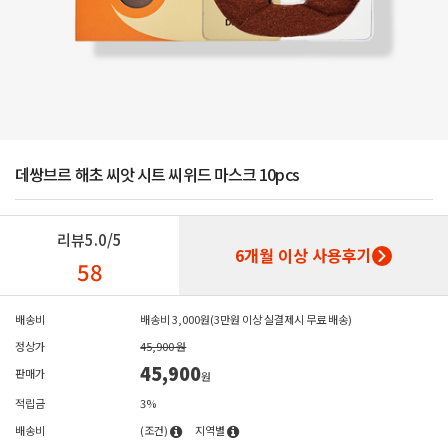
데쌍브르 해초 씨앗 시트 씨위드 마스크 10pcs
리뷰
5.0/5
6개월 이상 사용후기
58
배송비
배송비 3,000원(3만원 이상 실결제시 무료 배송)
정상가
45,900 원
45,900
판매가
원
적립금
3%
배송비
(조건)
지역별