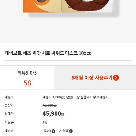
데쌍브르 해초 씨앗 시트 씨위드 마스크 10pcs
리뷰
5.0/5
6개월 이상 사용후기
58
배송비
배송비 3,000원(3만원 이상 실결제시 무료 배송)
정상가
45,900 원
45,900
판매가
원
적립금
3%
배송비
(조건)
지역별