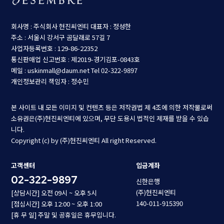
회사명 : 주식회사 현진씨엔티
대표자 : 정성한
주소 : 서울시 강서구 곰달래로 57길 7
사업자등록번호 : 129-86-22352
통신판매업 신고번호 : 제2019-경기김포-0843호
메일 : uskinmall@daum.net
Tel 02-322-9897
개인정보관리 책임자 : 정수민
본 사이트 내 모든 이미지 및 컨텐츠 등은 저작권법 제 4조에 의한 저작물로써
소유권은(주)현진씨엔티에 있으며, 무단 도용시 법적인 제재를 받을 수 있습
니다.
Copyright (c) by (주)현진씨엔티 All right Reserved.
고객센터
입금계좌
02-322-9897
신한은행
(주)현진씨엔티
[상담시간] 오전 09시 ~ 오후 5시
140-011-915390
[점심시간] 오후 12:00 ~ 오후 1:00
[휴 무 일] 주말 및 공휴일은 휴무입니다.