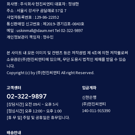
회사명 : 주식회사 현진씨엔티
대표자 : 정성한
주소 : 서울시 강서구 곰달래로 57길 7
사업자등록번호 : 129-86-22352
통신판매업 신고번호 : 제2019-경기김포-0843호
메일 : uskinmall@daum.net
Tel 02-322-9897
개인정보관리 책임자 : 정수민
본 사이트 내 모든 이미지 및 컨텐츠 등은 저작권법 제 4조에 의한 저작물로써
소유권은(주)현진씨엔티에 있으며, 무단 도용시 법적인 제재를 받을 수 있습
니다.
Copyright (c) by (주)현진씨엔티 All right Reserved.
고객센터
입금계좌
02-322-9897
신한은행
(주)현진씨엔티
[상담시간] 오전 09시 ~ 오후 5시
140-011-915390
[점심시간] 오후 12:00 ~ 오후 1:00
[휴 무 일] 주말 및 공휴일은 휴무입니다.
배송안내