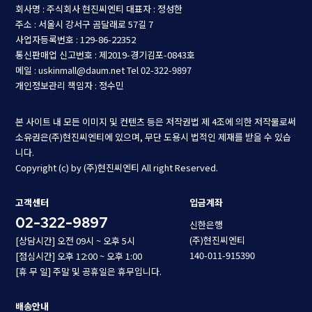
회사명 : 주식회사 현진씨엔티
대표자 : 정성한
주소 : 서울시 강서구 곰달래로 57길 7
사업자등록번호 : 129-86-22352
통신판매업 신고번호 : 제2019-경기김포-0843호
메일 : uskinmall@daum.net
Tel 02-322-9897
개인정보관리 책임자 : 정수민
본 사이트 내 모든 이미지 및 컨텐츠 등은 저작권법 제 4조에 의한 저작물로써
소유권은(주)현진씨엔티에 있으며, 무단 도용시 법적인 제재를 받을 수 있습
니다.
Copyright (c) by (주)현진씨엔티 All right Reserved.
고객센터
입금계좌
02-322-9897
신한은행
(주)현진씨엔티
[상담시간] 오전 09시 ~ 오후 5시
140-011-915390
[점심시간] 오후 12:00 ~ 오후 1:00
[휴 무 일] 주말 및 공휴일은 휴무입니다.
배송안내