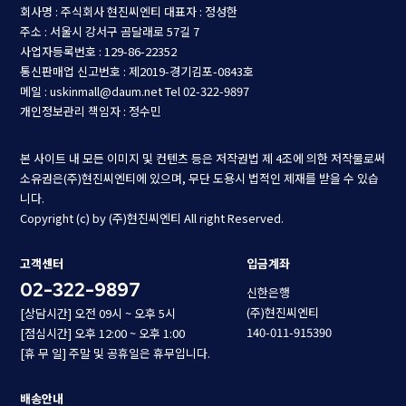
회사명 : 주식회사 현진씨엔티
대표자 : 정성한
주소 : 서울시 강서구 곰달래로 57길 7
사업자등록번호 : 129-86-22352
통신판매업 신고번호 : 제2019-경기김포-0843호
메일 : uskinmall@daum.net
Tel 02-322-9897
개인정보관리 책임자 : 정수민
본 사이트 내 모든 이미지 및 컨텐츠 등은 저작권법 제 4조에 의한 저작물로써
소유권은(주)현진씨엔티에 있으며, 무단 도용시 법적인 제재를 받을 수 있습
니다.
Copyright (c) by (주)현진씨엔티 All right Reserved.
고객센터
입금계좌
02-322-9897
신한은행
(주)현진씨엔티
[상담시간] 오전 09시 ~ 오후 5시
140-011-915390
[점심시간] 오후 12:00 ~ 오후 1:00
[휴 무 일] 주말 및 공휴일은 휴무입니다.
배송안내