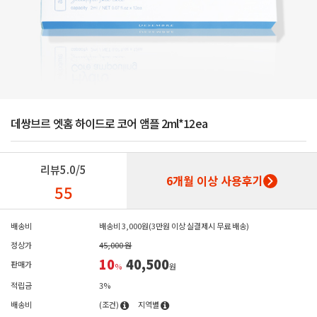
데쌍브르 엣홈 하이드로 코어 앰플 2ml*12ea
리뷰
5.0/5
6개월 이상 사용후기
55
배송비
배송비 3,000원(3만원 이상 실결제시 무료 배송)
정상가
45,000 원
10
40,500
판매가
%
원
적립금
3%
배송비
(조건)
지역별