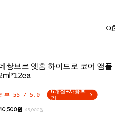
데쌍브르 엣홈 하이드로 코어 앰플
2ml*12ea
6개월+사용후
리뷰
55
/
5.0
기
40,500
원
45,000
원