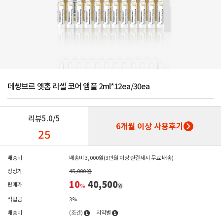
데쌍브르 엣홈 리셀 코어 앰플 2ml*12ea/30ea
리뷰
5.0/5
6개월 이상 사용후기
25
배송비
배송비 3,000원(3만원 이상 실결제시 무료 배송)
정상가
45,000 원
10
40,500
판매가
%
원
적립금
3%
배송비
(조건)
지역별