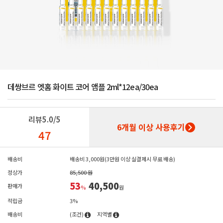
데쌍브르 엣홈 화이트 코어 앰플 2ml*12ea/30ea
리뷰
5.0/5
6개월 이상 사용후기
47
배송비
배송비 3,000원(3만원 이상 실결제시 무료 배송)
정상가
85,500 원
53
40,500
판매가
%
원
적립금
3%
배송비
(조건)
지역별