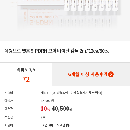
데쌍브르 엣홈 S-PDRN 코어 바이탈 앰플 2ml*12ea/30ea
리뷰
5.0/5
6개월 이상 사용후기
72
배송비
배송비 3,000원(3만원 이상 실결제시 무료 배송)
정상가
45,000 원
10
40,500
판매가
%
원
적립금
3%
배송비
(조건)
지역별