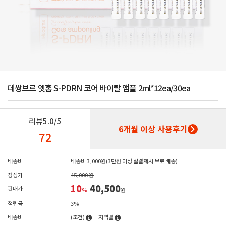
데쌍브르 엣홈 S-PDRN 코어 바이탈 앰플 2ml*12ea/30ea
리뷰
5.0/5
6개월 이상 사용후기
72
배송비
배송비 3,000원(3만원 이상 실결제시 무료 배송)
정상가
45,000 원
10
40,500
판매가
%
원
적립금
3%
배송비
(조건)
지역별