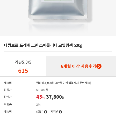
데쌍브르 프레쉬 그린 스피룰리나 모델링팩 500g
리뷰
5.0/5
6개월 이상 사용후기
615
배송비
배송비 3,000원(3만원 이상 실결제시 무료 배송)
정상가
69,000 원
45
37,800
판매가
%
원
적립금
3%
배송비
(조건)
지역별