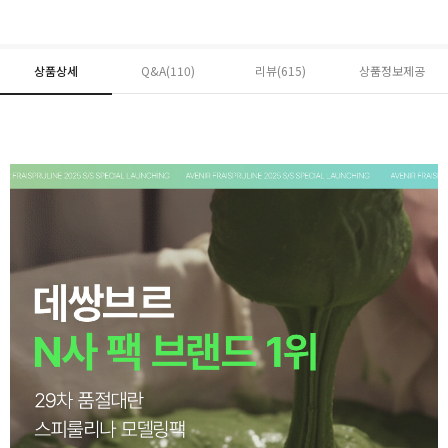
상품상세
Q&A(110)
리뷰(
615
)
상품정보제공
페이코 ID로 페
PAYCO 바로구매