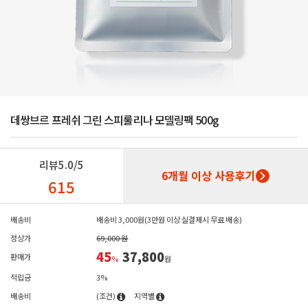
데쌍브르 프레쉬 그린 스피룰리나 모델링팩 500g
리뷰
5.0/5
6개월 이상 사용후기
615
배송비
배송비 3,000원(3만원 이상 실결제시 무료 배송)
정상가
69,000 원
45
37,800
판매가
%
원
적립금
3%
배송비
(조건)
지역별