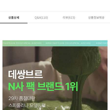
상품상세
Q&A(110)
리뷰(
615
)
상품정보제공
페이코 ID로 페
PAYCO 바로구매