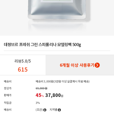
데쌍브르 프레쉬 그린 스피룰리나 모델링팩 500g
리뷰
5.0/5
6개월 이상 사용후기
615
배송비
배송비 3,000원(3만원 이상 실결제시 무료 배송)
정상가
69,000 원
45
37,800
판매가
%
원
적립금
3%
배송비
(조건)
지역별