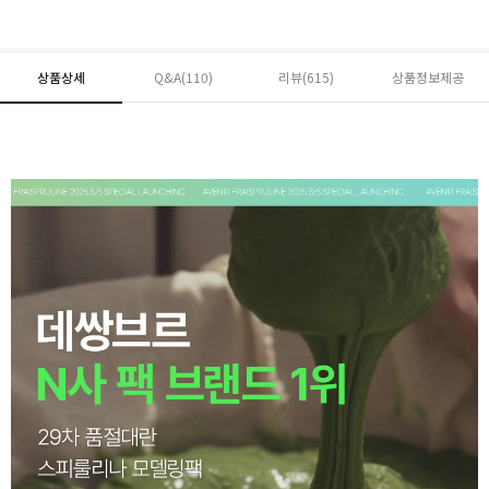
상품상세
Q&A(110)
리뷰(
615
)
상품정보제공
페이코 ID로 페
PAYCO 바로구매