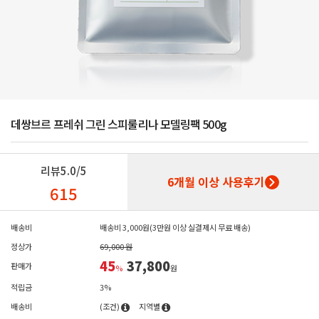
데쌍브르 프레쉬 그린 스피룰리나 모델링팩 500g
리뷰
5.0/5
6개월 이상 사용후기
615
배송비
배송비 3,000원(3만원 이상 실결제시 무료 배송)
정상가
69,000 원
45
37,800
판매가
%
원
적립금
3%
배송비
(조건)
지역별