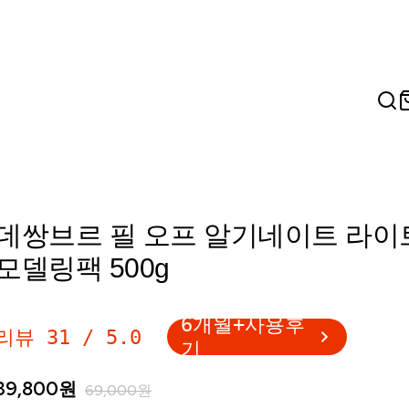
데쌍브르 필 오프 알기네이트 라이
모델링팩 500g
6개월+사용후
리뷰
31
/
5.0
기
39,800
원
69,000
원