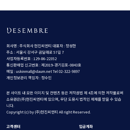
회사명 : 주식회사 현진씨엔티
대표자 : 정성한
주소 : 서울시 강서구 곰달래로 57길 7
사업자등록번호 : 129-86-22352
통신판매업 신고번호 : 제2019-경기김포-0843호
메일 : uskinmall@daum.net
Tel 02-322-9897
개인정보관리 책임자 : 정수민
본 사이트 내 모든 이미지 및 컨텐츠 등은 저작권법 제 4조에 의한 저작물로써
소유권은(주)현진씨엔티에 있으며, 무단 도용시 법적인 제재를 받을 수 있습
니다.
Copyright (c) by (주)현진씨엔티 All right Reserved.
고객센터
입금계좌