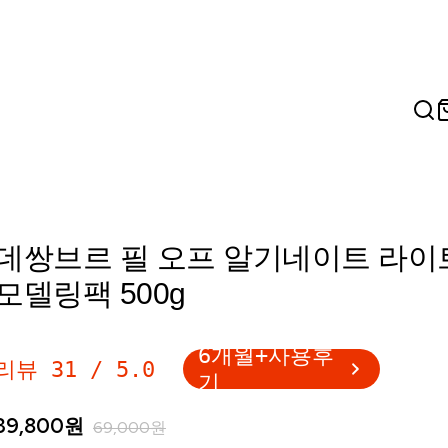
데쌍브르 필 오프 알기네이트 라이
모델링팩 500g
6개월+사용후
리뷰
31
/
5.0
기
39,800
원
69,000
원