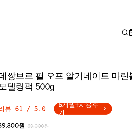
데쌍브르 필 오프 알기네이트 마린
모델링팩 500g
6개월+사용후
리뷰
61
/
5.0
기
39,800
원
69,000
원