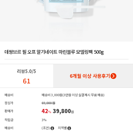
데쌍브르 필 오프 알기네이트 마린블루 모델링팩 500g
리뷰
5.0/5
6개월 이상 사용후기
61
배송비
배송비 3,000원(3만원 이상 실결제시 무료 배송)
정상가
69,000 원
42
39,800
판매가
%
원
적립금
3%
배송비
(조건)
지역별