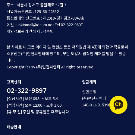
주소 : 서울시 강서구 곰달래로 57길 7
사업자등록번호 : 129-86-22352
통신판매업 신고번호 : 제2019-경기김포-0843호
메일 : uskinmall@daum.net
Tel 02-322-9897
개인정보관리 책임자 : 정수민
본 사이트 내 모든 이미지 및 컨텐츠 등은 저작권법 제 4조에 의한 저작물로써
소유권은(주)현진씨엔티에 있으며, 무단 도용시 법적인 제재를 받을 수 있습
니다.
Copyright (c) by (주)현진씨엔티 All right Reserved.
고객센터
입금계좌
02-322-9897
신한은행
(주)현진씨엔티
[상담시간] 오전 09시 ~ 오후 5시
140-011-915390
[점심시간] 오후 12:00 ~ 오후 1:00
[휴 무 일] 주말 및 공휴일은 휴무입니다.
배송안내