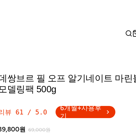
데쌍브르 필 오프 알기네이트 마린
모델링팩 500g
6개월+사용후
리뷰
61
/
5.0
기
39,800
원
69,000
원