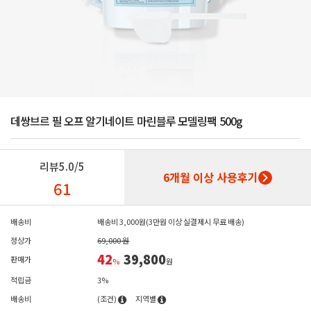
데쌍브르 필 오프 알기네이트 마린블루 모델링팩 500g
리뷰
5.0/5
6개월 이상 사용후기
61
배송비
배송비 3,000원(3만원 이상 실결제시 무료 배송)
정상가
69,000 원
42
39,800
판매가
%
원
적립금
3%
배송비
(조건)
지역별