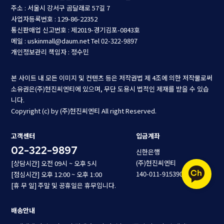
주소 : 서울시 강서구 곰달래로 57길 7
사업자등록번호 : 129-86-22352
통신판매업 신고번호 : 제2019-경기김포-0843호
메일 : uskinmall@daum.net
Tel 02-322-9897
개인정보관리 책임자 : 정수민
본 사이트 내 모든 이미지 및 컨텐츠 등은 저작권법 제 4조에 의한 저작물로써
소유권은(주)현진씨엔티에 있으며, 무단 도용시 법적인 제재를 받을 수 있습
니다.
Copyright (c) by (주)현진씨엔티 All right Reserved.
고객센터
입금계좌
02-322-9897
신한은행
(주)현진씨엔티
[상담시간] 오전 09시 ~ 오후 5시
140-011-915390
[점심시간] 오후 12:00 ~ 오후 1:00
[휴 무 일] 주말 및 공휴일은 휴무입니다.
배송안내