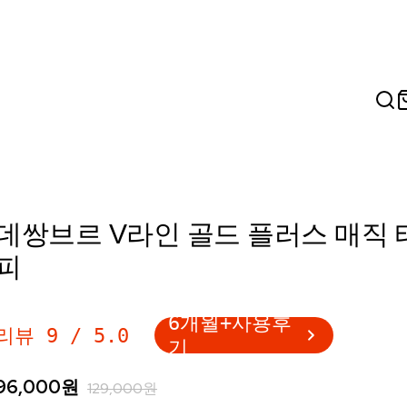
데쌍브르 V라인 골드 플러스 매직 
피
6개월+사용후
리뷰
9
/
5.0
기
96,000
원
129,000
원