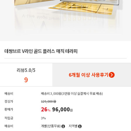
데쌍브르 V라인 골드 플러스 매직 테라피
리뷰
5.0/5
6개월 이상 사용후기
9
배송비
배송비 3,000원(3만원 이상 실결제시 무료 배송)
정상가
129,000 원
26
96,000
판매가
%
원
적립금
3%
배송비
개별(단품무료)
지역별