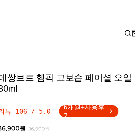
데쌍브르 헴픽 고보습 페이셜 오일
30ml
6개월+사용후
리뷰
106
/
5.0
기
36,900
원
36,900
원