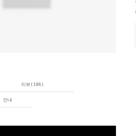
리뷰(
106
)
불 안내