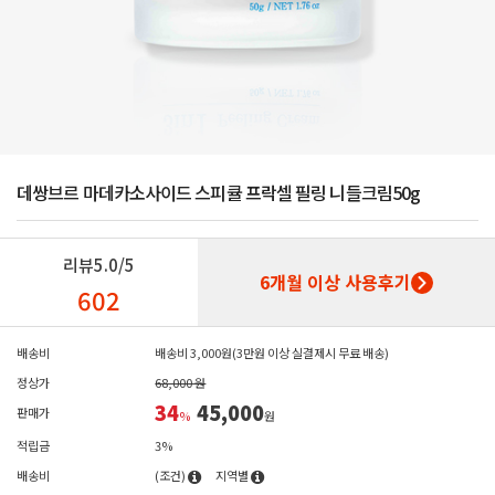
데쌍브르 마데카소사이드 스피큘 프락셀 필링 니들크림50g
리뷰
5.0/5
6개월 이상 사용후기
602
배송비
배송비 3,000원(3만원 이상 실결제시 무료 배송)
정상가
68,000 원
34
45,000
판매가
%
원
적립금
3%
배송비
(조건)
지역별