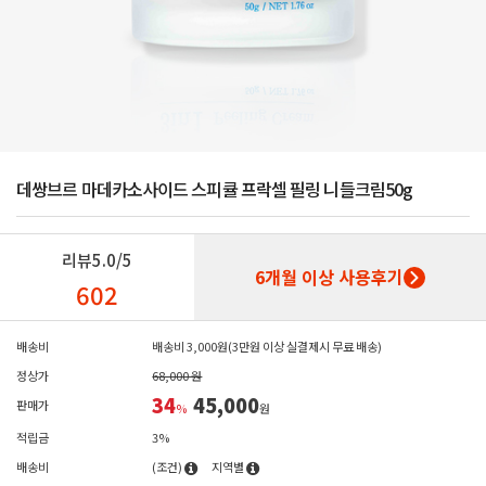
데쌍브르 마데카소사이드 스피큘 프락셀 필링 니들크림50g
리뷰
5.0/5
6개월 이상 사용후기
602
배송비
배송비 3,000원(3만원 이상 실결제시 무료 배송)
정상가
68,000 원
34
45,000
판매가
%
원
적립금
3%
배송비
(조건)
지역별